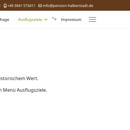
1
+49 3941 573411
info@pension-halberstadt.de
">
frage
Ausflugsziele
Impressum
historischem Wert.
m Menü Ausflugsziele.