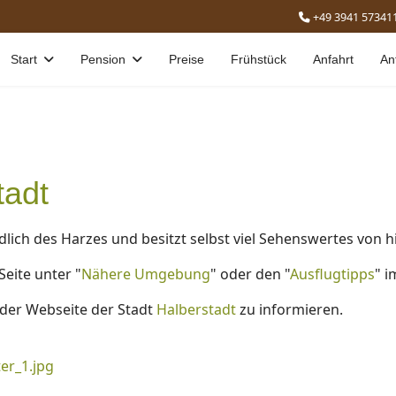
+49 3941 57341
Start
Pension
Preise
Frühstück
Anfahrt
An
tadt
dlich des Harzes und besitzt selbst viel Sehenswertes von 
Seite unter "
Nähere Umgebung
" oder den "
Ausflugtipps
" i
f der Webseite der Stadt
Halberstadt
zu informieren.