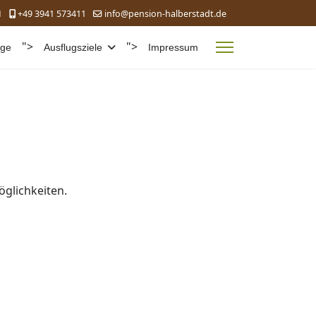
1
+49 3941 573411
info@pension-halberstadt.de
">
">
age
Ausflugsziele
Impressum
glichkeiten.