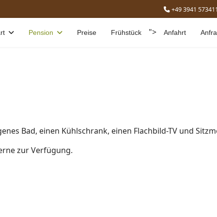
+49 3941 57341
">
rt
Pension
Preise
Frühstück
Anfahrt
Anfr
nes Bad, einen Kühlschrank, einen Flachbild-TV und Sitzmö
erne zur Verfügung.