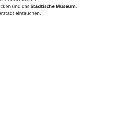
decken und das
Städtische
Museum
,
erstadt eintauchen.