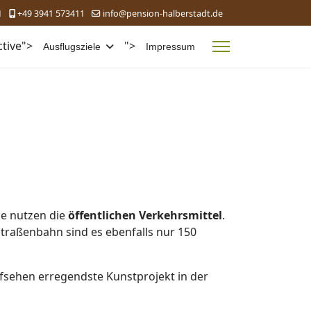
1
+49 3941 573411
info@pension-halberstadt.de
ctive">
">
Ausflugsziele
Impressum
ie nutzen die
öffentlichen Verkehrsmittel
.
Straßenbahn sind es ebenfalls nur 150
ufsehen erregendste Kunstprojekt in der