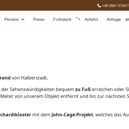
+49 3941 57341
">
a
Pension
Preise
Frühstück
Anfahrt
Anfrage
trand
von Halberstadt.
le der Sehenswürdigkeiten bequem
zu Fuß
erreichen oder S
00 Meter von unserem Objekt entfernt und bis zur nächsten 
chardikloster
mit dem
John-Cage-Projekt
, welches das A