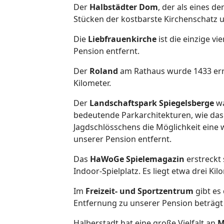
Der
Halbstädter Dom
, der als eines d
Stücken der kostbarste Kirchenschatz un
Die
Liebfrauenkirche
ist die einzige v
Pension entfernt.
Der
Roland
am Rathaus wurde 1433 erri
Kilometer.
Der
Landschaftspark
Spiegelsberge
wa
bedeutende Parkarchitekturen, wie da
Jagdschlösschens die Möglichkeit eine 
unserer Pension entfernt.
Das
HaWoGe Spielemagazin
erstreckt 
Indoor-Spielplatz. Es liegt etwa drei Kil
Im
Freizeit- und Sportzentrum
gibt es
Entfernung zu unserer Pension beträgt 
Halberstadt hat eine große Vielfalt an
M