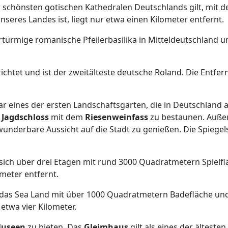
er schönsten gotischen Kathedralen Deutschlands gilt, mit 
seres Landes ist, liegt nur etwa einen Kilometer entfernt.
iertürmige romanische Pfeilerbasilika in Mitteldeutschland 
chtet und ist der zweitälteste deutsche Roland. Die Entfe
r eines der ersten Landschaftsgärten, die in Deutschland
s
Jagdschloss
mit dem
Riesenweinfass
zu bestaunen. Außer
wunderbare Aussicht auf die Stadt zu genießen. Die Spiege
sich über drei Etagen mit rund 3000 Quadratmetern Spielflä
ometer entfernt.
 das Sea Land mit über 1000 Quadratmetern Badefläche und
etwa vier Kilometer.
useen
zu bieten. Das
Gleimhaus
gilt als eines der älteste